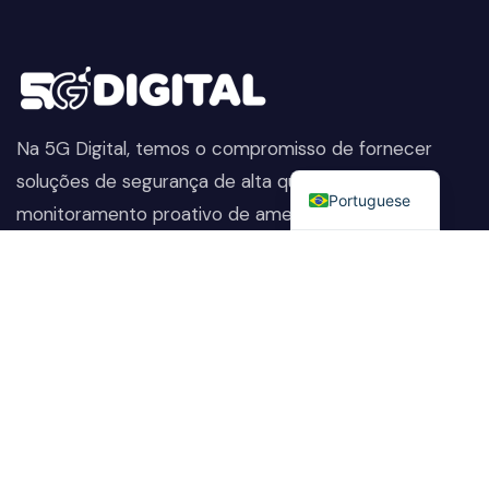
Na 5G Digital, temos o compromisso de fornecer
English
soluções de segurança de alta qualidade. Do
Portuguese
monitoramento proativo de ameaças à proteção
avançada de dados, ajudamos a manter sua empresa
segura, preservando sua reputação e protegendo-a
contra as ameaças em constante evolução.
Company
Nossos Serviços
Home
TI&C